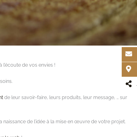
 l’écoute de vos envies !
soins.
nt
de leur savoir-faire, leurs produits, leur message, … sur
 naissance de l’idée à la mise en œuvre de votre projet.