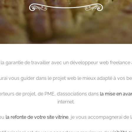
 la garantie de travailler avec un développeur web freelance à
urai vous guider dans le projet web le mieux adapté à vos be
orteurs de projet, de PME, d’associations dans
la mise en ava
internet.
ou
la refonte de votre site vitrine
, je vous accompagnerai de la