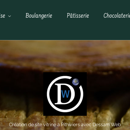
ise
Boulangerie
Pâtisserie
Chocolateri
Création de site vitrine à Pithiviers avec Dessam Web